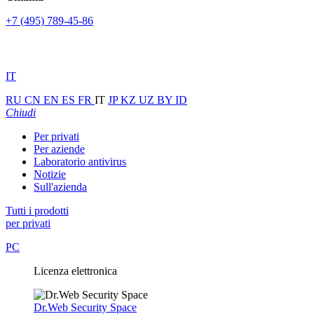
+7 (495) 789-45-86
IT
RU
CN
EN
ES
FR
IT
JP
KZ
UZ
BY
ID
Chiudi
Per privati
Per aziende
Laboratorio antivirus
Notizie
Sull'azienda
Tutti i prodotti
per privati
PC
Licenza elettronica
Dr.Web Security Space