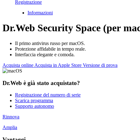
Registrazione
Informazioni
Dr.Web Security Space (per ma
Il primo antivirus russo per macOS.
Protezione affidabile in tempo reale.
Interfaccia elegante e comoda.
Acquista online
Acquista in Apple Store
Versione di prova
Dr.Web è già stato acquistato?
Registrazione del numero di serie
Scarica programma
Supporto autonomo
Rinnova
Amplia
Vantaggi