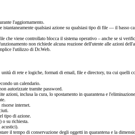
urante l'aggiornamento.
re istantaneamente qualsiasi azione su qualsiasi tipo di file — il basso c
che viene controllato blocca il sistema operativo – anche se si verifica
unzionamento non richiede alcuna reazione dell'utente alle azioni dell'anti
plice l'utilizzo di Dr.Web.
unità di rete e logiche, formati di email, file e directory, tra cui quelli 
econdo un calendario.
on autorizzate tramite password.
eguite azioni, inclusa la cura, lo spostamento in quarantena e l'eliminazi
nte.
risorse internet.
iuti.
l tipo di azione.
o su richiesta.
acustici).
mpostare il tempo di conservazione degli oggetti in quarantena e la dimen