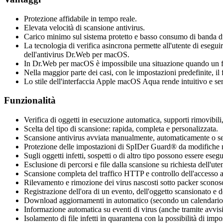
Protezione affidabile in tempo reale.
Elevata velocità di scansione antivirus.
Carico minimo sul sistema protetto e basso consumo di banda d
La tecnologia di verifica asincrona permette all'utente di esegui
dell'antivirus Dr.Web per macOS.
In Dr.Web per macOS è impossibile una situazione quando un file 
Nella maggior parte dei casi, con le impostazioni predefinite, il f
Lo stile dell'interfaccia Apple macOS Aqua rende intuitivo e sem
Funzionalità
Verifica di oggetti in esecuzione automatica, supporti rimovibili, 
Scelta del tipo di scansione: rapida, completa e personalizzata.
Scansione antivirus avviata manualmente, automaticamente o s
Protezione delle impostazioni di SpIDer Guard® da modifiche n
Sugli oggetti infetti, sospetti o di altro tipo possono essere es
Esclusione di percorsi e file dalla scansione su richiesta dell'ute
Scansione completa del traffico HTTP e controllo dell'accesso a 
Rilevamento e rimozione dei virus nascosti sotto packer sconosc
Registrazione dell'ora di un evento, dell'oggetto scansionato e de
Download aggiornamenti in automatico (secondo un calendario) 
Informazione automatica su eventi di virus (anche tramite avvisi 
Isolamento di file infetti in quarantena con la possibilità di i