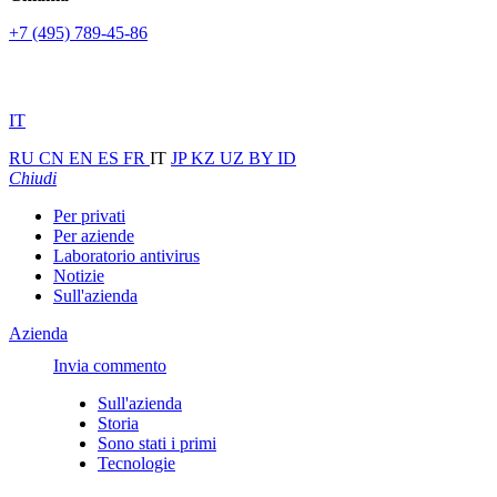
+7 (495) 789-45-86
IT
RU
CN
EN
ES
FR
IT
JP
KZ
UZ
BY
ID
Chiudi
Per privati
Per aziende
Laboratorio antivirus
Notizie
Sull'azienda
Azienda
Invia commento
Sull'azienda
Storia
Sono stati i primi
Tecnologie