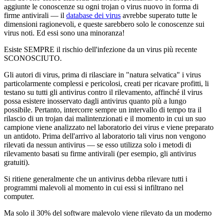
aggiunte le conoscenze su ogni trojan o virus nuovo in forma di
firme antivirali — il
database dei virus
avrebbe superato tutte le
dimensioni ragionevoli, e queste sarebbero solo le conoscenze sui
virus noti. Ed essi sono una minoranza!
Esiste SEMPRE il rischio dell'infezione da un virus più recente
SCONOSCIUTO.
Gli autori di virus, prima di rilasciare in "natura selvatica" i virus
particolarmente complessi e pericolosi, creati per ricavare profitti, li
testano su tutti gli antivirus contro il rilevamento, affinché il virus
possa esistere inosservato dagli antivirus quanto più a lungo
possibile. Pertanto, intercorre sempre un intervallo di tempo tra il
rilascio di un trojan dai malintenzionati e il momento in cui un suo
campione viene analizzato nel laboratorio dei virus e viene preparato
un antidoto. Prima dell'arrivo al laboratorio tali virus non vengono
rilevati da nessun antivirus — se esso utilizza solo i metodi di
rilevamento basati su firme antivirali (per esempio, gli antivirus
gratuiti).
Si ritiene generalmente che un antivirus debba rilevare tutti i
programmi malevoli al momento in cui essi si infiltrano nel
computer.
Ma solo il 30%
del software malevolo viene rilevato da un moderno