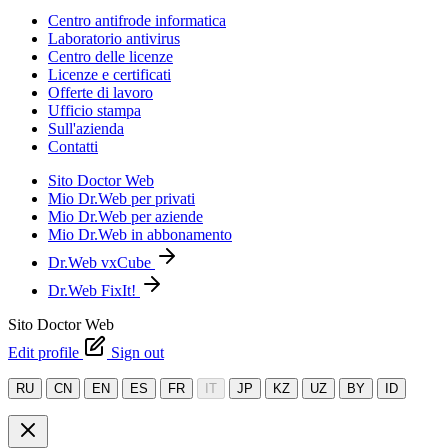
Centro antifrode informatica
Laboratorio antivirus
Centro delle licenze
Licenze e certificati
Offerte di lavoro
Ufficio stampa
Sull'azienda
Contatti
Sito Doctor Web
Mio Dr.Web per privati
Mio Dr.Web per aziende
Mio Dr.Web in abbonamento
Dr.Web vxCube
Dr.Web FixIt!
Sito Doctor Web
Edit profile
Sign out
RU
CN
EN
ES
FR
IT
JP
KZ
UZ
BY
ID