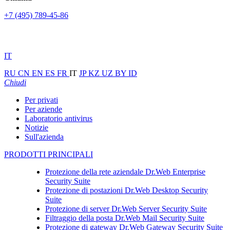
+7 (495) 789-45-86
IT
RU
CN
EN
ES
FR
IT
JP
KZ
UZ
BY
ID
Chiudi
Per privati
Per aziende
Laboratorio antivirus
Notizie
Sull'azienda
PRODOTTI PRINCIPALI
Protezione della rete aziendale
Dr.Web Enterprise
Security Suite
Protezione di postazioni
Dr.Web Desktop Security
Suite
Protezione di server
Dr.Web Server Security Suite
Filtraggio della posta
Dr.Web Mail Security Suite
Protezione di gateway
Dr.Web Gateway Security Suite