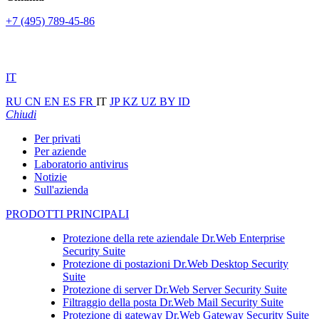
+7 (495) 789-45-86
IT
RU
CN
EN
ES
FR
IT
JP
KZ
UZ
BY
ID
Chiudi
Per privati
Per aziende
Laboratorio antivirus
Notizie
Sull'azienda
PRODOTTI PRINCIPALI
Protezione della rete aziendale
Dr.Web Enterprise
Security Suite
Protezione di postazioni
Dr.Web Desktop Security
Suite
Protezione di server
Dr.Web Server Security Suite
Filtraggio della posta
Dr.Web Mail Security Suite
Protezione di gateway
Dr.Web Gateway Security Suite