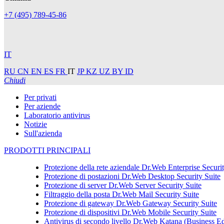
+7 (495) 789-45-86
IT
RU
CN
EN
ES
FR
IT
JP
KZ
UZ
BY
ID
Chiudi
Per privati
Per aziende
Laboratorio antivirus
Notizie
Sull'azienda
PRODOTTI PRINCIPALI
Protezione della rete aziendale
Dr.Web Enterprise Securit
Protezione di postazioni
Dr.Web Desktop Security Suite
Protezione di server
Dr.Web Server Security Suite
Filtraggio della posta
Dr.Web Mail Security Suite
Protezione di gateway
Dr.Web Gateway Security Suite
Protezione di dispositivi
Dr.Web Mobile Security Suite
Antivirus di secondo livello
Dr.Web Katana (Business Ed