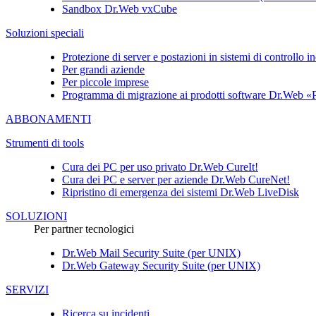
Sandbox
Dr.Web vxCube
Soluzioni speciali
Protezione di server e postazioni in sistemi di controllo i
Per grandi aziende
Per piccole imprese
Programma di migrazione ai prodotti software Dr.Web «P
ABBONAMENTI
Strumenti di tools
Cura dei PC per uso privato
Dr.Web CureIt!
Cura dei PC e server per aziende
Dr.Web CureNet!
Ripristino di emergenza dei sistemi
Dr.Web LiveDisk
SOLUZIONI
Per partner tecnologici
Dr.Web Mail Security Suite (per UNIX)
Dr.Web Gateway Security Suite (per UNIX)
SERVIZI
Ricerca su incidenti