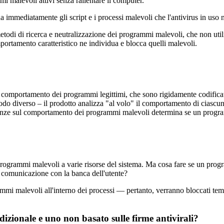
 malevoli attivi senza rallentare il computer.
immediatamente gli script e i processi malevoli che l'antivirus in uso n
di di ricerca e neutralizzazione dei programmi malevoli, che non utilizz
omportamento caratteristico ne individua e blocca quelli malevoli.
di comportamento dei programmi legittimi, che sono rigidamente codifica
odo diverso – il prodotto analizza "al volo" il comportamento di ciasc
enze sul comportamento dei programmi malevoli determina se un progra
programmi malevoli a varie risorse del sistema. Ma cosa fare se un pro
i comunicazione con la banca dell'utente?
mi malevoli all'interno dei processi — pertanto, verranno bloccati tempe
ionale e uno non basato sulle firme antivirali?