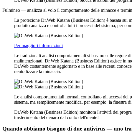
Dr.Web Katana (Business Edition) blocca le azioni dei programmi
Fulmineo
— analizza al volo il comportamento delle minacce e termina 
La protezione Dr.Web Katana (Business Edition) è basata sui meto
prodotto analizza e controlla tutti i processi del sistema, per c
Per maggiori informazioni
Le tradizionali analisi comportamentali si basano sulle regole 
malintenzionati. Dr.Web Katana (Business Edition) agisce in m
Dr.Web costantemente aggiornato e in base alle recenti conosc
neutralizzare la minaccia.
Le analisi comportamentali normali controllano gli accessi dei 
sistema, ma semplicemente modifica, per esempio, la finestra d
Dr.Web Katana (Business Edition) monitora l'attività dei program
trasferimento del denaro dal conto dell'utente!
Quando abbiamo bisogno di due antivirus — uno tradiz