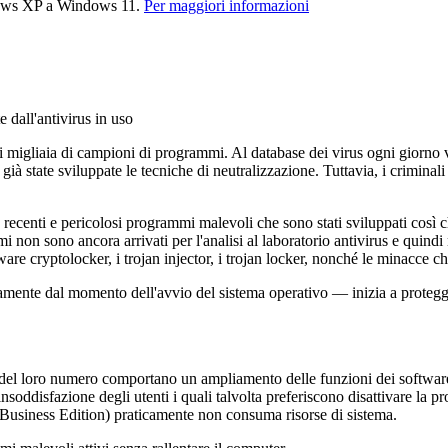
dows XP a Windows 11.
Per maggiori informazioni
 dall'antivirus in uso
 di migliaia di campioni di programmi. Al database dei virus ogni giorno
o già state sviluppate le tecniche di neutralizzazione. Tuttavia, i crimin
centi e pericolosi programmi malevoli che sono stati sviluppati così che
mmi non sono ancora arrivati per l'analisi al laboratorio antivirus e quin
e cryptolocker, i trojan injector, i trojan locker, nonché le minacce che
mente dal momento dell'avvio del sistema operativo — inizia a protegger
del loro numero comportano un ampliamento delle funzioni dei software d
oddisfazione degli utenti i quali talvolta preferiscono disattivare la p
Business Edition) praticamente non consuma risorse di sistema.