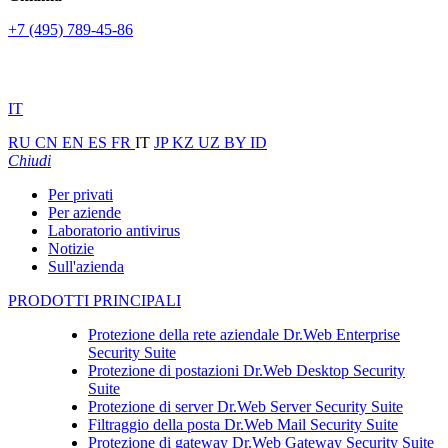
+7 (495) 789-45-86
IT
RU
CN
EN
ES
FR
IT
JP
KZ
UZ
BY
ID
Chiudi
Per privati
Per aziende
Laboratorio antivirus
Notizie
Sull'azienda
PRODOTTI PRINCIPALI
Protezione della rete aziendale
Dr.Web Enterprise
Security Suite
Protezione di postazioni
Dr.Web Desktop Security
Suite
Protezione di server
Dr.Web Server Security Suite
Filtraggio della posta
Dr.Web Mail Security Suite
Protezione di gateway
Dr.Web Gateway Security Suite