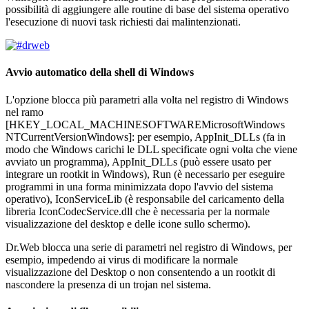
possibilità di aggiungere alle routine di base del sistema operativo
l'esecuzione di nuovi task richiesti dai malintenzionati.
Avvio automatico della shell di Windows
L'opzione blocca più parametri alla volta nel registro di Windows
nel ramo
[HKEY_LOCAL_MACHINESOFTWAREMicrosoftWindows
NTCurrentVersionWindows]: per esempio, AppInit_DLLs (fa in
modo che Windows carichi le DLL specificate ogni volta che viene
avviato un programma), AppInit_DLLs (può essere usato per
integrare un rootkit in Windows), Run (è necessario per eseguire
programmi in una forma minimizzata dopo l'avvio del sistema
operativo), IconServiceLib (è responsabile del caricamento della
libreria IconCodecService.dll che è necessaria per la normale
visualizzazione del desktop e delle icone sullo schermo).
Dr.Web blocca una serie di parametri nel registro di Windows, per
esempio, impedendo ai virus di modificare la normale
visualizzazione del Desktop o non consentendo a un rootkit di
nascondere la presenza di un trojan nel sistema.