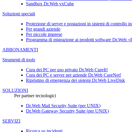
Sandbox
Dr.Web vxCube
Soluzioni speciali
Protezione di server e postazioni in sistemi di controllo i
Per grandi aziende
Per piccole imprese
Programma di migrazione ai prodotti software Dr.Web «P
ABBONAMENTI
Strumenti di tools
Cura dei PC per uso privato
Dr.Web CureIt!
Cura dei PC e server per aziende
Dr.Web CureNet!
Ripristino di emergenza dei sistemi
Dr.Web LiveDisk
SOLUZIONI
Per partner tecnologici
Dr.Web Mail Security Suite (per UNIX)
Dr.Web Gateway Security Suite (per UNIX)
SERVIZI
Ricerca su incidenti