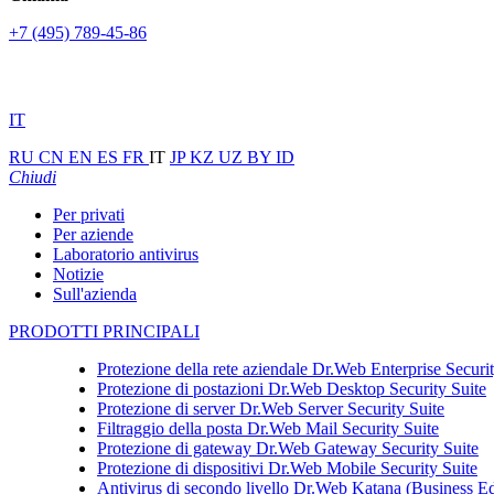
+7 (495) 789-45-86
IT
RU
CN
EN
ES
FR
IT
JP
KZ
UZ
BY
ID
Chiudi
Per privati
Per aziende
Laboratorio antivirus
Notizie
Sull'azienda
PRODOTTI PRINCIPALI
Protezione della rete aziendale
Dr.Web Enterprise Securit
Protezione di postazioni
Dr.Web Desktop Security Suite
Protezione di server
Dr.Web Server Security Suite
Filtraggio della posta
Dr.Web Mail Security Suite
Protezione di gateway
Dr.Web Gateway Security Suite
Protezione di dispositivi
Dr.Web Mobile Security Suite
Antivirus di secondo livello
Dr.Web Katana (Business Ed