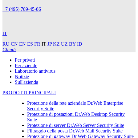
+7 (495) 789-45-86
IT
RU
CN
EN
ES
FR
IT
JP
KZ
UZ
BY
ID
Chiudi
Per privati
Per aziende
Laboratorio antivirus
Notizie
Sull'azienda
PRODOTTI PRINCIPALI
Protezione della rete aziendale
Dr.Web Enterprise
Security Suite
Protezione di postazioni
Dr.Web Desktop Security
Suite
Protezione di server
Dr.Web Server Security Suite
Filtraggio della posta
Dr.Web Mail Security Suite
Protezione di gateway
Dr.Web Gateway Security Suite