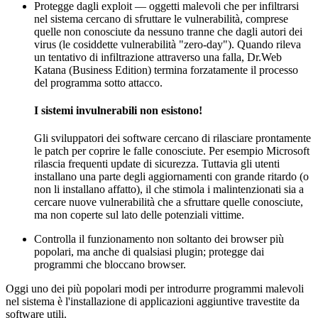
Protegge dagli exploit — oggetti malevoli che per infiltrarsi
nel sistema cercano di sfruttare le vulnerabilità, comprese
quelle non conosciute da nessuno tranne che dagli autori dei
virus (le cosiddette vulnerabilità "zero-day"). Quando rileva
un tentativo di infiltrazione attraverso una falla, Dr.Web
Katana (Business Edition) termina forzatamente il processo
del programma sotto attacco.
I sistemi invulnerabili non esistono!
Gli sviluppatori dei software cercano di rilasciare prontamente
le patch per coprire le falle conosciute. Per esempio Microsoft
rilascia frequenti update di sicurezza. Tuttavia gli utenti
installano una parte degli aggiornamenti con grande ritardo (o
non li installano affatto), il che stimola i malintenzionati sia a
cercare nuove vulnerabilità che a sfruttare quelle conosciute,
ma non coperte sul lato delle potenziali vittime.
Controlla il funzionamento non soltanto dei browser più
popolari, ma anche di qualsiasi plugin; protegge dai
programmi che bloccano browser.
Oggi uno dei più popolari modi per introdurre programmi malevoli
nel sistema è l'installazione di applicazioni aggiuntive travestite da
software utili.