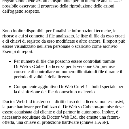
registrazione delle azioni è disponibile per un'ulteriore analisi — è
possibile osservare il progresso della riproduzione delle azioni
dell'oggetto sospetto.
Sono inoltre disponibili per l'analisi le informazioni tecniche, le
risorse a cui si connette il file analizzato, le liste di file da esso creati
e di chiavi di registro da esso modificate e altro ancora. Il report può
essere visualizzato nell'area personale o scaricato come archivio.
Esempi di report.
Per numero di file che possono essere controllati tramite
Dr.Web vxCube. La licenza per la versione On-premise
consente di controllare un numero illimitato di file durante il
periodo di validità della licenza.
Componente aggiuntivo Dr.Web CureIt! – build speciale per
la disinfezione del file riconosciuto malevolo
Doctor Web Ltd trasferisce i diritti d'uso della licenza non esclusivi,
la parte hardware per l'utilizzo di Dr.Web vxCube on-premise deve
essere acquistata dal cliente o dal partner in autonomo. Inoltre, è
necessario acquistare da Doctor Web Ltd, che emette una fattura-
offerta, una chiave di protezione hardware (chiave HASP).