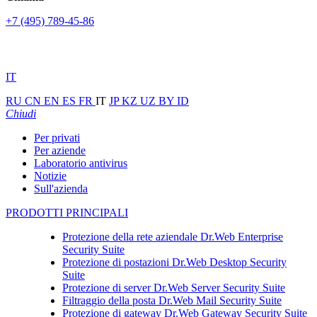
+7 (495) 789-45-86
IT
RU
CN
EN
ES
FR
IT
JP
KZ
UZ
BY
ID
Chiudi
Per privati
Per aziende
Laboratorio antivirus
Notizie
Sull'azienda
PRODOTTI PRINCIPALI
Protezione della rete aziendale
Dr.Web Enterprise
Security Suite
Protezione di postazioni
Dr.Web Desktop Security
Suite
Protezione di server
Dr.Web Server Security Suite
Filtraggio della posta
Dr.Web Mail Security Suite
Protezione di gateway
Dr.Web Gateway Security Suite