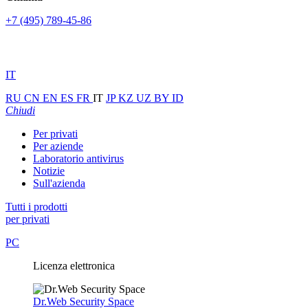
+7 (495) 789-45-86
IT
RU
CN
EN
ES
FR
IT
JP
KZ
UZ
BY
ID
Chiudi
Per privati
Per aziende
Laboratorio antivirus
Notizie
Sull'azienda
Tutti i prodotti
per privati
PC
Licenza elettronica
Dr.Web Security Space