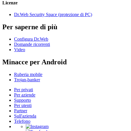
Licenze
Dr.Web Security Space (protezione di PC)
Per saperne di più
Configura Dr.Web
Domande ricorrenti
Video
Minacce per Android
Ruberia mobile
Trojan-banker
Per privati
Per aziende
Supporto
Per utenti
Partner
Sull'azienda
Telefono