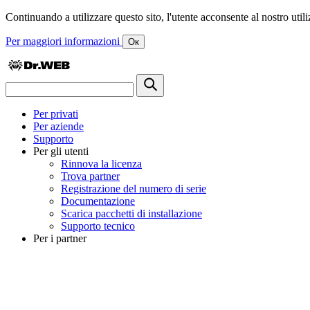
Continuando a utilizzare questo sito, l'utente acconsente al nostro utiliz
Per maggiori informazioni
Ок
Per privati
Per aziende
Supporto
Per gli utenti
Rinnova la licenza
Trova partner
Registrazione del numero di serie
Documentazione
Scarica pacchetti di installazione
Supporto tecnico
Per i partner