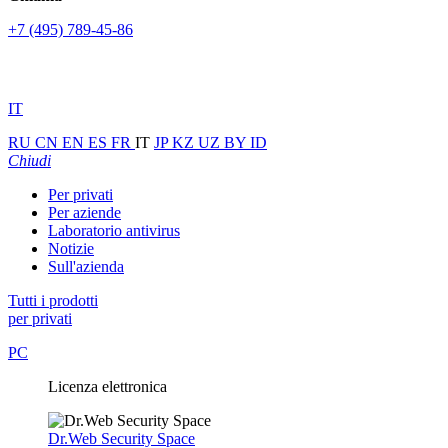
+7 (495) 789-45-86
IT
RU
CN
EN
ES
FR
IT
JP
KZ
UZ
BY
ID
Chiudi
Per privati
Per aziende
Laboratorio antivirus
Notizie
Sull'azienda
Tutti i prodotti
per privati
PC
Licenza elettronica
Dr.Web Security Space